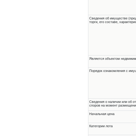
Cведения об имуществе (пре
торги, его составе, характер
Является объектом недвижи
Порядок ознакомления с им
Cведения о наличии или об о
споров на момент размещени
Начальная цена
Категории лота