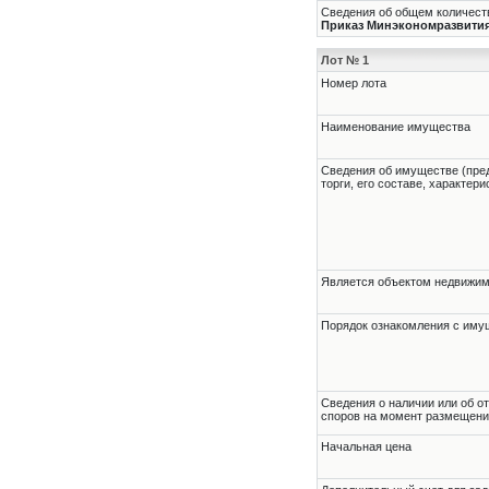
Сведения об общем количеств
Приказ Минэкономразвития Р
Лот № 1
Номер лота
Наименование имущества
Cведения об имуществе (пре
торги, его составе, характер
Является объектом недвижи
Порядок ознакомления с им
Cведения о наличии или об о
споров на момент размещени
Начальная цена