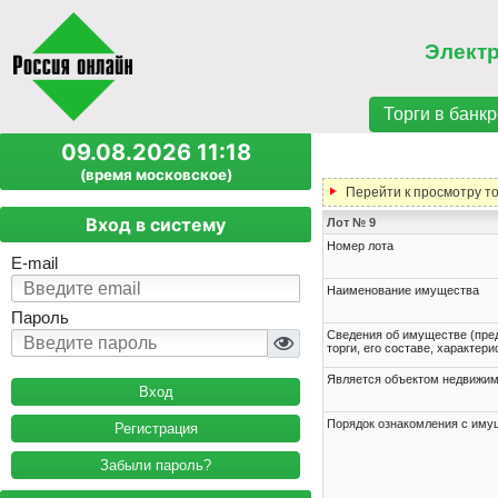
Элект
Торги в банкр
09.08.2026 11:18
(время московское)
Перейти к просмотру т
Вход в систему
Лот № 9
Номер лота
E-mail
Наименование имущества
Пароль
Cведения об имуществе (пре
торги, его составе, характер
Является объектом недвижи
Порядок ознакомления с им
Регистрация
Забыли пароль?