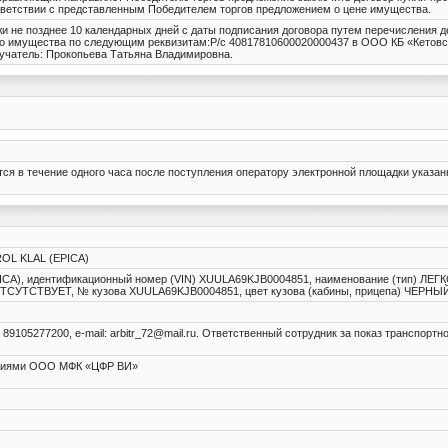
тветствии с представленным Победителем торгов предложением о цене имущества.
жи не позднее 10 календарных дней с даты подписания договора путем перечисления 
о имущества по следующим реквизитам:Р/с 40817810600020000437 в ООО КБ «Кетовски
лучатель: Прокопьева Татьяна Владимировна.
тся в течение одного часа после поступления оператору электронной площадки указан
OL KLAL (EPICA)
), идентификационный номер (VIN) XUULA69KJB0004851, наименование (тип) ЛЕГК
 ОТСУТСТВУЕТ, № кузова XUULA69KJB0004851, цвет кузова (кабины, прицепа) ЧЕРНЫ
 89105277200, e-mail: arbitr_72@mail.ru. Ответственный сотрудник за показ транспортн
аниями ООО МФК «ЦФР ВИ»