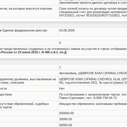
приложением проекта данного договора в соо
четов, на которые вносятся платежи
Срок полной оплаты по договору купли-прода
специальный счет для реализации заложенног
047102821, к/счет 30101810245377102821, по
 в Едином федеральном реестре
03.06.2026
0
е представленных (поданных и не отозванных) заявок на участие в торгах отображаю
оссии от 23 июля 2015 г. N 495 п.8.1. пп.Д
1
Автомобиль, ШЕВРОЛЕ КЛАЛ (ЭПИКА) CHEVR
дприятии) должника, выставляемом на
ШЕВРОЛЕ КЛАЛ (ЭПИКА) CHEVROL KLAL (EPICA
истиках, описание
М1, год изготовления 2011, № шасси (рамы)
мости
Нет
уществом
По согласованию с организатором торгов: тел.
Павел Сергеевич, тел.: 8-909-739-04-72.
тсутствии обременений, судебных
Имущество обременено залоговыми требов
я торгов
600000.00
30000.00
60000.00