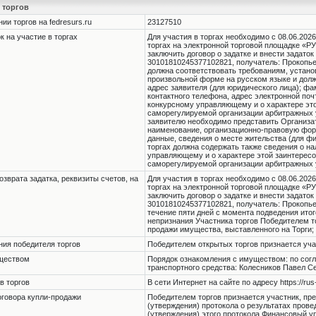
 торгов
и торгов на fedresurs.ru
23127510
 на участие в торгах
Для участия в торгах необходимо с 08.06.2026 
торгах на электронной торговой площадке «Р
заключить договор о задатке и внести задаток
30101810245377102821, получатель: Прокопье
должна соответствовать требованиям, устано
произвольной форме на русском языке и дол
адрес заявителя (для юридического лица); фа
контактного телефона, адрес электронной поч
конкурсному управляющему и о характере это
саморегулируемой организации арбитражных 
заявителю необходимо представить Организат
наименование, организационно-правовую форм
данные, сведения о месте жительства (для фи
торгах должна содержать также сведения о на
управляющему и о характере этой заинтересов
саморегулируемой организации арбитражных 
озврата задатка, реквизиты счетов, на
Для участия в торгах необходимо с 08.06.2026 
торгах на электронной торговой площадке «Р
заключить договор о задатке и внести задаток
30101810245377102821, получатель: Прокопье
течение пяти дней с момента подведения итого
непризнания Участника торгов Победителем то
продажи имущества, выставленного на Торги;
ния победителя торгов
Победителем открытых торгов признается уча
уществом
Порядок ознакомления с имуществом: по соглас
транспортного средства: Колесников Павел Сер
в торгов
В сети Интернет на сайте по адресу https://rus
оговора купли-продажи
Победителем торгов признается участник, пр
(утверждения) протокола о результатах прове
(утверждения) этого протокола Финансовый 