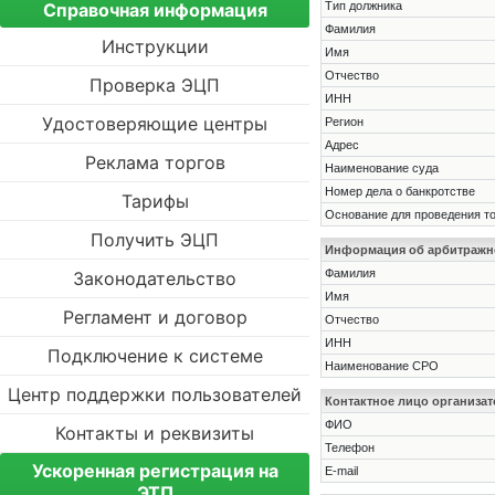
Справочная информация
Тип должника
Фамилия
Инструкции
Имя
Отчество
Проверка ЭЦП
ИНН
Удостоверяющие центры
Регион
Адрес
Реклама торгов
Наименование суда
Номер дела о банкротстве
Тарифы
Основание для проведения т
Получить ЭЦП
Информация об арбитраж
Фамилия
Законодательство
Имя
Регламент и договор
Отчество
ИНН
Подключение к системе
Наименование СРО
Центр поддержки пользователей
Контактное лицо организат
ФИО
Контакты и реквизиты
Телефон
Ускоренная регистрация на
E-mail
ЭТП