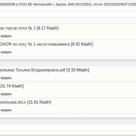
020000438 в ООО КБ «Кетовский» г. Курган, БИК 047102821, к/счет 30101810245377102
ов торгов лота № 1
[8.17 Кбайт]
геевич
8-ОАОФ по лоту № 1 несостоявшимися
[8.42 Кбайт]
геевич
копьева Татьяна Владимировна.pdf
[3.33 Мбайт]
геевич
101.74 Кбайт]
геевич
окопьева.docx
[21.81 Кбайт]
геевич