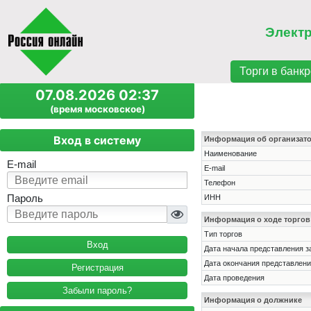
Элект
Торги в банкр
07.08.2026 02:37
(время московское)
Вход в систему
Информация об организат
Наименование
E-mail
E-mail
Телефон
Пароль
ИНН
Информация о ходе торгов
Тип торгов
Дата начала представления з
Дата окончания представлени
Регистрация
Дата проведения
Забыли пароль?
Информация о должнике