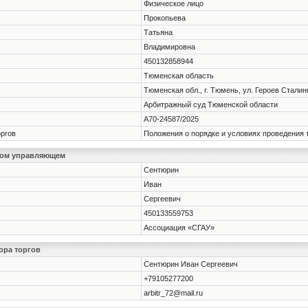
Физическое лицо
Прокопьева
Татьяна
Владимировна
450132858944
Тюменская область
Тюменская обл., г. Тюмень, ул. Героев Сталин
Арбитражный суд Тюменской области
А70-24587/2025
оргов
Положения о порядке и условиях проведения 
ном управляющем
Сентюрин
Иван
Сергеевич
450133559753
Ассоциация «СГАУ»
ора торгов
Сентюрин Иван Сергеевич
+79105277200
arbitr_72@mail.ru