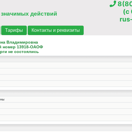
8(80
(c
 значимых действий
rus
Тарифы
Контакты и реквизиты
яна Владимировна
й номер
13918-ОАОФ
рги не состоялись
ены