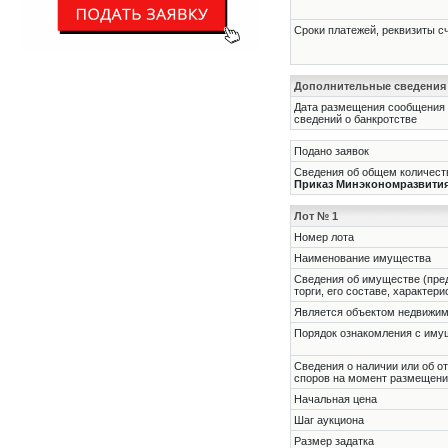
Сроки платежей, реквизиты с
Дополнительные сведения
Дата размещения сообщения
сведений о банкротстве
Подано заявок
Сведения об общем количеств
Приказ Минэкономразвития Р
Лот № 1
Номер лота
Наименование имущества
Cведения об имуществе (пре
торги, его составе, характер
Является объектом недвижи
Порядок ознакомления с им
Cведения о наличии или об о
споров на момент размещени
Начальная цена
Шаг аукциона
Размер задатка