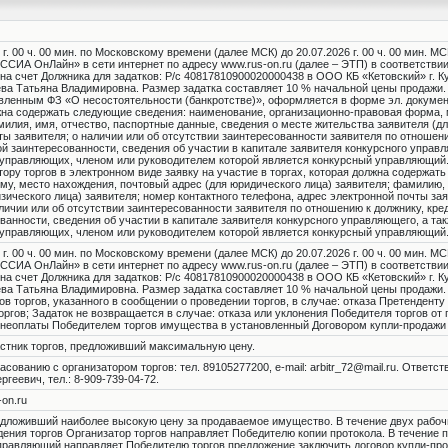
г. 00 ч. 00 мин. по Московскому времени (далее МСК) до 20.07.2026 г. 00 ч. 00 мин. МС
УССИА ОнЛайн» в сети интернет по адресу www.rus-on.ru (далее – ЭТП) в соответстви
 на счет Должника для задатков: Р/с 40817810900020000438 в ООО КБ «Кетовский» г. Ку
ва Татьяна Владимировна. Размер задатка составляет 10 % начальной цены продажи. 
вленным ФЗ «О несостоятельности (банкротстве)», оформляется в форме эл. докумен
жна содержать следующие сведения: наименование, организационно-правовая форма, 
милия, имя, отчество, паспортные данные, сведения о месте жительства заявителя (д
ты заявителя; о наличии или об отсутствии заинтересованности заявителя по отношени
й заинтересованности, сведения об участии в капитале заявителя конкурсного управл
управляющих, членом или руководителем которой является конкурсный управляющий. 
ору торгов в электронном виде заявку на участие в торгах, которая должна содержат
у, место нахождения, почтовый адрес (для юридического лица) заявителя; фамилию, 
зического лица) заявителя; номер контактного телефона, адрес электронной почты зая
личии или об отсутствии заинтересованности заявителя по отношению к должнику, кр
анности, сведения об участии в капитале заявителя конкурсного управляющего, а так
управляющих, членом или руководителем которой является конкурсный управляющий
г. 00 ч. 00 мин. по Московскому времени (далее МСК) до 20.07.2026 г. 00 ч. 00 мин. МС
УССИА ОнЛайн» в сети интернет по адресу www.rus-on.ru (далее – ЭТП) в соответстви
 на счет Должника для задатков: Р/с 40817810900020000438 в ООО КБ «Кетовский» г. Ку
ва Татьяна Владимировна. Размер задатка составляет 10 % начальной цены продажи.
в торгов, указанного в сообщении о проведении торгов, в случае: отказа Претенденту 
ргов; Задаток не возвращается в случае: отказа или уклонения Победителя торгов от
 неоплаты Победителем торгов имущества в установленный Договором купли-продажи 
стник торгов, предложивший максимальную цену.
ованию с организатором торгов: тел. 89105277200, e-mail: arbitr_72@mail.ru. Ответст
геевич, тел.: 8-909-739-04-72.
-on.ru
едложивший наиболее высокую цену за продаваемое имущество. В течение двух рабоч
дения торгов Организатор торгов направляет Победителю копии протокола. В течение 
управляющий направляет Победителю торгов предложение заключить договор купли-пр