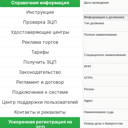
Справочная информация
Дата проведения
Инструкции
Информация о должнике
Проверка ЭЦП
Тип должника
Удостоверяющие центры
Полное наименование
Реклама торгов
Тарифы
Сокращенное наименование
Получить ЭЦП
ИНН
Законодательство
ОГРН
Регламент и договор
Регион
Подключение к системе
Адрес
Центр поддержки пользователей
Контакты и реквизиты
Наименование суда
Ускоренная регистрация на
Номер дела о банкротстве
ЭТП