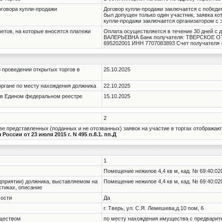
оговора купли-продажи
Договор купли-продажи заключается с победит
был допущен только один участник, заявка ко
купли-продажи заключается организатором с 
четов, на которые вносятся платежи
Оплата осуществляется в течение 30 дней 
ВАЛЕРЬЕВНА Банк получателя: ТВЕРСКОЕ ОТ
695202001 ИНН 7707083893 Счет получателя 4
 проведении открытых торгов в
25.10.2025
органе по месту нахождения должника
22.10.2025
 в Едином федеральном реестре
15.10.2025
2
е представленных (поданных и не отозванных) заявок на участие в торгах отображаю
оссии от 23 июля 2015 г. N 495 п.8.1. пп.Д
1
Помещение нежилое 4,4 кв м, кад. № 69:40:020
дприятии) должника, выставляемом на
Помещение нежилое 4,4 кв м, кад. № 69:40:020
истиках, описание
мости
Да
г. Тверь, ул. С.Я. Лемешева,д.10 пом, 6
уществом
по месту нахождения имущества с предвари