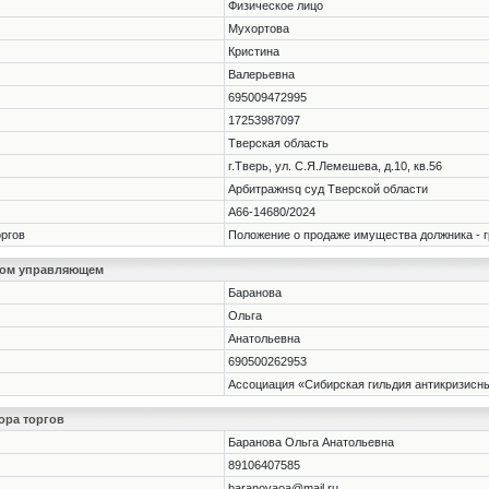
Физическое лицо
Мухортова
Кристина
Валерьевна
695009472995
17253987097
Тверская область
г.Тверь, ул. С.Я.Лемешева, д.10, кв.56
Арбитражнsq суд Тверской области
А66-14680/2024
оргов
Положение о продаже имущества должника - 
ном управляющем
Баранова
Ольга
Анатольевна
690500262953
Ассоциация «Сибирская гильдия антикризис
ора торгов
Баранова Ольга Анатольевна
89106407585
baranovaoa@mail.ru