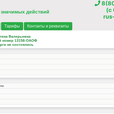
8(80
(c
 значимых действий
rus
Тарифы
Контакты и реквизиты
тина Валерьевна
й номер
13158-ОАОФ
рги не состоялись
ены