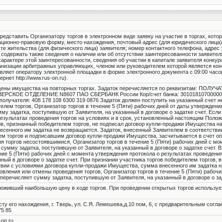
редставить Организатору торгов в электронном виде заявку на участие в торгах, кото
ционно-правовую форму, место нахождения, почтовый адрес (для юридического лица)
те жительства (для физического лица) заявителя; номер контактного телефона, адрес
а содержать также сведения о наличии или об отсутствии заинтересованности заявител
арактере этой заинтересованности, сведения об участии в капитале заявителя конкур
ганизации арбитражных управляющих, членом или руководителем которой является ко
вляет оператору электронной площадки в форме электронного документа с 09:00 часов 
рнет http://www.rus-on.ru).
 цены имущества на повторных торгах. Задаток перечисляется по реквизитам: ПОЛ
ЕРСКОЕ ОТДЕЛЕНИЕ N8607 ПАО СБЕРБАНК России Кор/счет банка: 301018107000000
олучателя: 408 178 108 6300 319 0876 Задаток должен поступить на указанный счет не
елем торгов, Организатор торгов в течение 5 (Пяти) рабочих дней от даты утверждени
му задатка, поступившую от Заявителя, на указанный в договоре о задатке счет. Если
 результатах проведения торгов на условиях и в срок, установленный настоящим Поло
ов, признанный победителем торгов, не подписал договор купли-продажи Имущества на
сенного им задатка не возвращается. Задаток, внесенный Заявителем в соответствии
ем торгов и подписавшим договор купли-продажи Имущества, засчитывается в счет оп
я торгов несостоявшимися, Организатор торгов в течение 5 (Пяти) рабочих дней с м
 сумму задатка, поступившую от Заявителя, на указанный в договоре о задатке счет. В
ние 5 (Пяти) рабочих дней с момента утверждения протокола о результатах проведени
ный в договоре о задатке счет. При признании участника торгов победителем торгов, в
твии с условиями договора купли-продажи Имущества, сумма внесенного им задатка н
овления или отмены проведения торгов, Организатор торгов в течение 5 (Пяти) рабоч
еречисляет сумму задатка, поступившую от Заявителя, на указанный в договоре о зад
ложивший наибольшую цену в ходе торгов. При проведении открытых торгов использу
у его нахождения, г. Тверь, ул. С.Я. Лемешева,д.10 пом, 6, с предварительным согл
75 85
-on.ru