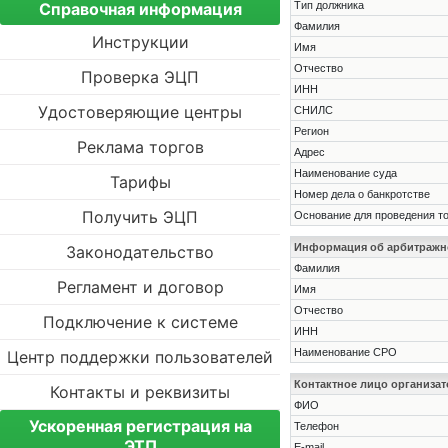
Справочная информация
Тип должника
Фамилия
Инструкции
Имя
Отчество
Проверка ЭЦП
ИНН
Удостоверяющие центры
СНИЛС
Регион
Реклама торгов
Адрес
Наименование суда
Тарифы
Номер дела о банкротстве
Получить ЭЦП
Основание для проведения т
Информация об арбитраж
Законодательство
Фамилия
Регламент и договор
Имя
Отчество
Подключение к системе
ИНН
Наименование СРО
Центр поддержки пользователей
Контактное лицо организат
Контакты и реквизиты
ФИО
Ускоренная регистрация на
Телефон
ЭТП
E-mail