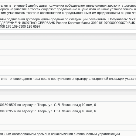
елем в течение 5 дней с даты получения победителем предложения заключить договор.
торого на участие в торгах содержит предложение о цене лота не ниже установленной 
этим участником торгов в соответствии с представленным им предложением о цене ло
с даты подписания договора купли-продажи по следующим реквизитам: Получатель:
ДЕЛЕНИЕ № 8607ПАО СБЕРБАНК России Корсчет банка 30101810700000000679 БИК б
08 178 109 6300 198 6597
тся в течение одного часа после поступления оператору электронной площадки указан
0180:9507 по адресу: г. Тверь, ул. С.Я. Лемешева,д.10 пом, 6
0180:9507 по адресу: г. Тверь, ул. С.Я. Лемешева,д.10 пом, 6
тельным согласованием времени ознакомления с финансовым управляющим