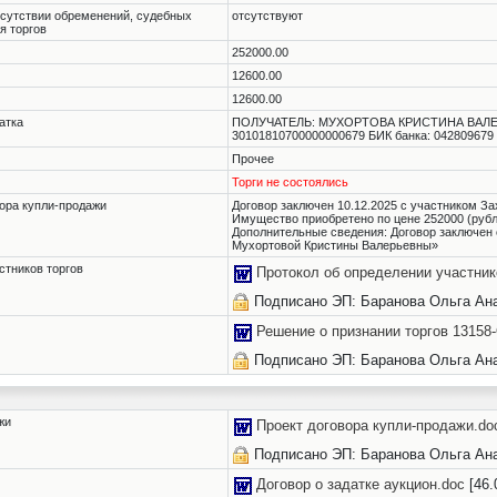
тсутствии обременений, судебных
отсутствуют
я торгов
252000.00
12600.00
12600.00
атка
ПОЛУЧАТЕЛЬ: МУХОРТОВА КРИСТИНА ВАЛЕРЬ
30101810700000000679 БИК банка: 042809679 
Прочее
Торги не состоялись
ора купли-продажи
Договор заключен 10.12.2025 с участником З
Имущество приобретено по цене 252000 (рубл
Дополнительные сведения: Договор заключен 
Мухортовой Кристины Валерьевны»
стников торгов
Протокол об определении участник
Подписано ЭП: Баранова Ольга Ан
Решение о признании торгов 1315
Подписано ЭП: Баранова Ольга Ан
жи
Проект договора купли-продажи.do
Подписано ЭП: Баранова Ольга Ан
Договор о задатке аукцион.doc
[46.