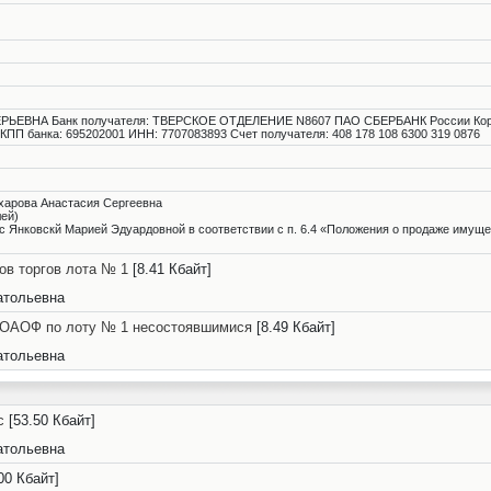
ЕВНА Банк получателя: ТВЕРСКОЕ ОТДЕЛЕНИЕ N8607 ПАО СБЕРБАНК России Кор/с
КПП банка: 695202001 ИНН: 7707083893 Счет получателя: 408 178 108 6300 319 0876
ахарова Анастасия Сергеевна
ей)
с Янковскй Марией Эдуардовной в соответствии с п. 6.4 «Положения о продаже имущес
ов торгов лота № 1
[8.41 Кбайт]
атольевна
8-ОАОФ по лоту № 1 несостоявшимися
[8.49 Кбайт]
атольевна
c
[53.50 Кбайт]
атольевна
00 Кбайт]