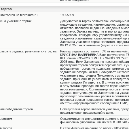
 торгов
и торгов на fedresurs.ru
19955999
 на участие в торгах
Для участия в торгах заявителю необходимо п
следующие сведения: наименование, организа
отчество, паспортные данные, сведения о мес
заявителя. Заявка на участие в торгах должн
кредиторам, конкурсному управляющему и о х
сведения о заявителе, саморегулируемой ор
Заявки на участие в торгах заявитель предста
09.12.2025 г. включительно (адрес в сети в инте
озврата задатка, реквизиты счетов, на
Размер задатка составляет 5% от начальной
КРИСТИНА ВАЛЕРЬЕВНА Банк получателя: ТВ
КПП банка: 695202001 ИНН: 7707083893 Счет п
2025 года. Если Заявитель не признан победит
проведения торгов обязуется перечислить сум
победителем торгов, не подписал протокол о
задатка не возвращается. Если участник торг
указанные в настоящем Положении, сумма вне
задатке, признанным участником и победител
купли-продажи Имущества. В случае признани
о результатах проведения торгов перечисляет
несостоявшимися, Организатор торгов в тече
задатка, поступившую от Заявителя, на указан
произведет окончательный расчет в соответс
переноса сроков проведения торгов, приостан
об этом информационного сообщения в СМИ, п
ния победителя торгов
Победителем торгов является участник, пред
представления предложений о цене.
уществом
Ознакомиться с имуществом возможно по мест
финансовым управляющим по тел. 8 910 640 
в торгов
В сети Интернет на сайте по адресу https://rus