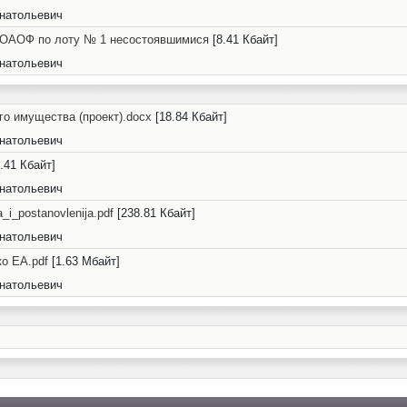
натольевич
2-ОАОФ по лоту № 1 несостоявшимися
[8.41 Кбайт]
натольевич
о имущества (проект).docx
[18.84 Кбайт]
натольевич
.41 Кбайт]
натольевич
i_postanovlenija.pdf
[238.81 Кбайт]
натольевич
ко ЕА.pdf
[1.63 Мбайт]
натольевич