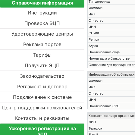
Справочная информация
Тип должника
Фамилия
Инструкции
Имя
Отчество
Проверка ЭЦП
ИНН
Удостоверяющие центры
СНИЛС
Регион
Реклама торгов
Адрес
Наименование суда
Тарифы
Номер дела о банкротстве
Получить ЭЦП
Основание для проведения т
Информация об арбитраж
Законодательство
Фамилия
Регламент и договор
Имя
Отчество
Подключение к системе
ИНН
Наименование СРО
Центр поддержки пользователей
Контактное лицо организат
Контакты и реквизиты
ФИО
Ускоренная регистрация на
Телефон
ЭТП
E-mail