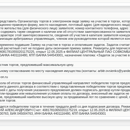
редставить Организатору торгов в электронном виде заявку на участие в торгах, кото
ционно-правовую форму, место нахождения, почтовый адрес (для юридического лица)
те жительства (для физического лица) заявителя; номер контактного телефона, адрес
а содержать также сведения о наличии или об отсутствии заинтересованности заявител
арактере этой заинтересованности, сведения об участии в капитале заявителя конкур
ганизации арбитражных управляющих, членом или руководителем которой является ко
евременно подавшие Заявку на участие в торгах и оплатившие задаток. Задаток счита
й расчетный счет не позднее даты окончания приема заявок. Реквизиты для перечисле
817810550201175225, открыт 12.05.2025 в ФИЛИАЛ ЦЕНТРАЛЬНЫЙ ПАО СОВКОМБАН
АНКА 4401116480, КПП БАНКА 544543001, назначение платежа: «Задаток за участие в 
стник торгов, предложивший максимальную цену.
ому согласованию по месту нахождения имущества (контакты: arbitr.ovsienko@yande
-on.ru
окола об итогах торгов финансовый управляющий направляет победителю торгов предл
екта данного договора в соответствии с представленным победителем торгов предло
дней с даты получения указанного предложения должен подписать договор купли-прода
пли-продажи или невыполнения условия оплаты по договору, внесенный им задаток не
ов, предложивший наиболее высокую цену за продаваемый лот по сравнению с ценой,
еля торгов.
ится победителем торгов в течение тридцати дней со дня подписания договора. Рекви
НИЙ АЛЕКСАНДРОВИЧ Счет: 40817810650201175219, открыт 12.05.2025 в ФИЛИАЛ Ц
0763, БИК 045004763, ИНН БАНКА 4401116480, КПП БАНКА 544543001