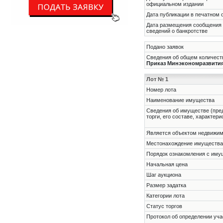
официальном издании
Дата публикации в печатном 
Дата размещения сообщения
сведений о банкротстве
Подано заявок
Сведения об общем количеств
Приказ Минэкономразвития Р
Лот № 1
Номер лота
Наименование имущества
Cведения об имуществе (пре
торги, его составе, характер
Является объектом недвижи
Местонахождение имущества
Порядок ознакомления с им
Начальная цена
Шаг аукциона
Размер задатка
Категории лота
Статус торгов
Протокол об определении уча