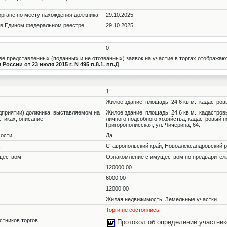
органе по месту нахождения должника
29.10.2025
 в Едином федеральном реестре
29.10.2025
0
е представленных (поданных и не отозванных) заявок на участие в торгах отображаю
оссии от 23 июля 2015 г. N 495 п.8.1. пп.Д
1
Жилое здание, площадь: 24,6 кв.м., кадастров
дприятии) должника, выставляемом на
Жилое здание, площадь: 24,6 кв.м., кадастров
истиках, описание
личного подсобного хозяйства, кадастровый н
Григорополисская, ул. Чичерина, 64.
мости
Да
Ставропольский край, Новоалександровский ра
уществом
Ознакомление с имуществом по предварительн
120000.00
6000.00
12000.00
Жилая недвижимость, Земельные участки
Торги не состоялись
стников торгов
Протокол об определении участник