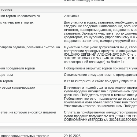
 торгов
и торгов на fedresurs.ru
20154840
 на участие в торгах
Для участия в торгах заявителю необходимо п
следующие сведения: наименование, организа
отчество, паспортные данные, сведения о мес
заявителя. Заявка на участие в торгах должн
кредиторам, конкурсному управляющему и о х
сведения о заявителе, саморегулируемой ор
озврата задатка, реквизиты счетов, на
К участию в аукционе допускаются лица, сво
поступлении денежных средств на специальны
ЛУЦЕНКО ЕВГЕНИЙ АЛЕКСАНДРОВИЧ Счет: 40
30101810150040000763, БИК 045004763, ИНН Б
на электронной площадке) за Лот№ 1».
ния победителя торгов
Победителем открытых торгов признается уча
уществом
Ознакомление с имуществом по предварительн
в торгов
В сети Интернет на сайте по адресу https://rus
оговора купли-продажи
В течение пяти дней с даты подписания прот
купли-продажи имущества с приложением про
должника. Победитель торгов в течение пяти 
Победителя торгов от подписания договора ку
покупателем лота объявляется Участник торг
Участниками торгов, за исключением Победит
четов, на которые вносятся платежи
Оплата за приобретаемое имущество производ
купли-продажи: получатель: ЛУЦЕНКО ЕВГЕ
СОВКОМБАНК (БЕРДСК) к/с 3010181015004000
 проведении открытых торгов в
29.10.2025