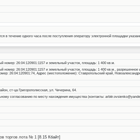
тся в течение одного часа после поступления оператору электронной площадки указан
ый номер: 26:04:120901:1157 и земельный участок, площадь: 1 400 кв.м.
ый номер: 26:04:120901:1157 и земельный участок, площадь: 1 400 кв.м., разрешенное
омер: 26:04:120901:74, Адрес (местоположение): Ставропольский край, Новоалександр
йон, ст-ца Григорополисская, ул. Чичерина, 64.
ому согласованию по месту нахождения имущества (контакты: arbitr.ovsienko@yandex
ов торгов лота № 1
[8.15 Кбайт]