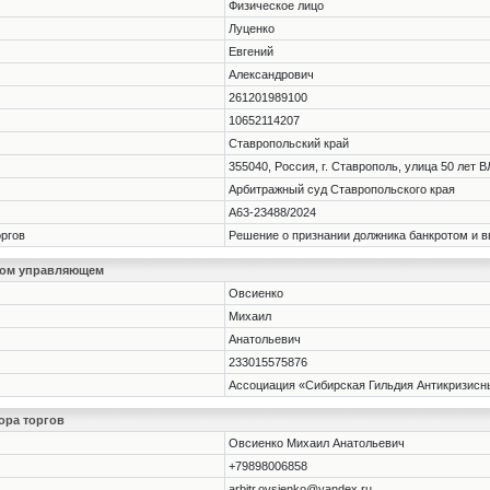
Физическое лицо
Луценко
Евгений
Александрович
261201989100
10652114207
Ставропольский край
355040, Россия, г. Ставрополь, улица 50 лет В
Арбитражный суд Ставропольского края
А63-23488/2024
оргов
Решение о признании должника банкротом и 
ном управляющем
Овсиенко
Михаил
Анатольевич
233015575876
Ассоциация «Сибирская Гильдия Антикризис
ора торгов
Овсиенко Михаил Анатольевич
+79898006858
arbitr.ovsienko@yandex.ru