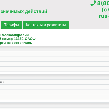
8(80
(c
 значимых действий
rus
Тарифы
Контакты и реквизиты
й Александрович
й номер
13152-ОАОФ
рги не состоялись
ены