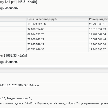
оту №1.pdf
[148.81 Кбайт]
др Иванович
Цена на периоде, руб.
Размер задатк
101 179 327.56
20 235 865.51
94 096 774.63
18 819 354.93
87 014 221.70
17 402 844.34
77 908 022.22
15 581 604.44
70 825 529.29
14 165 105.86
63 742 976.36
12 748 595.27
 № 1
[962.33 Кбайт]
др Иванович
1:14:010201:529, S=1174 кв.м.
м 25, Рождественское с/п,
можно по адресу: 394031, г. Воронеж, ул. Чапаева, д. 5, оф. 7 с уведомлением органи