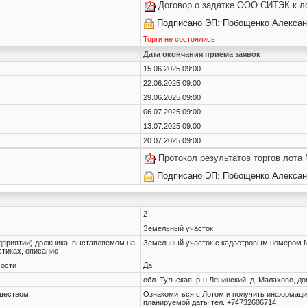
Договор о задатке ООО СИТЭК к л
Подписано ЭП: Побощенко Алексан
Торги не состоялись
Дата окончания приема заявок
15.06.2025 09:00
22.06.2025 09:00
29.06.2025 09:00
06.07.2025 09:00
13.07.2025 09:00
20.07.2025 09:00
Протокол результатов торгов лота
Подписано ЭП: Побощенко Алексан
2
Земельный участок
дприятии) должника, выставляемом на
Земельный участок с кадастровым номером №7
истиках, описание
мости
Да
обл. Тульская, р-н Ленинский, д. Малахово, до
уществом
Ознакомиться с Лотом и получить информацию 
планируемой даты тел. +74732606714