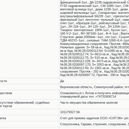
фрикционный-2шт., ДА-2238 гидравлический-1ш
П-50 гидравлический-1шт., СМ-1085–1шт.; СМ
винтовой кузница-1шт., диам.1238–1шт., диам
шаровой мельницы-1шт.; Сепараторы: магнитн
внутришлифовальный 3А228 -1шт., горизонтал
фрезерный-1шт, ленточно- пильный-1шт., нам
плит-1шт., образцов-2шт., рейсмусовый-1шт.;
1шт., 2Н 118–1шт., 2Н 125–1шт., 2Н 125А-1шт.
Токарно- винторезные: 18РА-1шт., Кусон-1шт.,
160 V-2–1шт., ФУ-36*160–1шт., Ф-4–1шт.; Верт
Стругачи: диам.2000мм.-1шт., н/о-1шт.; Суши
ТДМ-402У2–1шт., силовые: ТАМ-1000–6,4–1шт.,
Коммуникационные сооружения: Протяж.-480м.,
Нежилые здания: S= 58 кв.м., Кад.№36:28:0200
кв.м Кад. №36:28:0200112:64; S=1095 кв.м., Ка
№36:28:0200112:74; S= 6613 кв.м., Кад.№36:28:
№36:28:0200112:75; S= 515 кв.м., Кад.№36:28:0
№36:28:0200112:228; S= 3473 кв.м.,Кад.№36:28:
№36:28:0200097:170; S= 2053 кв.м., Кад.№36:28
№36:28:0200112:50; S= 1901 кв.м., Кад.№ 36:2
сооружения: Протяж.- 292 м., Кад.№36:28:0200
Кад.№36:28:0200097:72; Протяж.- 290 м. Кад.№
мости
Да
Воронежская область, Семилукский район, пгт
уществом
Ознакомиться с Лотом и получить информацию 
планируемой даты тел. +74732606714
тсутствии обременений, судебных
Часть имущества обременена залогом
я торгов
101179327.56
атка
Счет для приема задатков ООО «СИТЭК»: р/с
Спецтехника, Гаражи, строения, сооружения