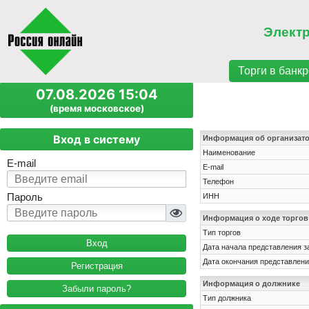
Элект
Торги в банкр
07.08.2026 15:04
(время московское)
Вход в систему
Информация об организат
Наименование
E-mail
E-mail
Телефон
Пароль
ИНН
Информация о ходе торгов
Тип торгов
Дата начала представления з
Дата окончания представлени
Регистрация
Информация о должнике
Забыли пароль?
Тип должника