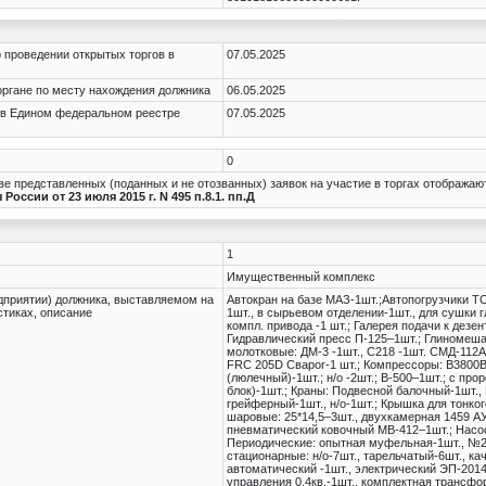
 проведении открытых торгов в
07.05.2025
органе по месту нахождения должника
06.05.2025
 в Едином федеральном реестре
07.05.2025
0
е представленных (поданных и не отозванных) заявок на участие в торгах отображаю
оссии от 23 июля 2015 г. N 495 п.8.1. пп.Д
1
Имущественный комплекс
дприятии) должника, выставляемом на
Автокран на базе МАЗ-1шт.;Автопогрузчики ТО
истиках, описание
1шт., в сырьевом отделении-1шт., для сушки
компл. привода -1 шт.; Галерея подачи к дезе
Гидравлический пресс П-125–1шт.; Глиномешал
молотковые: ДМ-3 -1шт., С218 -1шт. СМД-112А
FRC 205D Cвароr-1 шт.; Компрессоры: В3800В
(люлечный)-1шт.; н/о -2шт.; В-500–1шт.; с п
блок)-1шт.; Краны: Подвесной балочный-1шт.
грейферный-1шт., н/о-1шт.; Крышка для тонког
шаровые: 25*14,5–3шт., двухкамерная 1459 АУ
пневматический ковочный МВ-412–1шт.; Насос
Периодические: опытная муфельная-1шт., №2
стационарные: н/о-7шт., тарельчатый-6шт., к
автоматический -1шт., электрический ЭП-2014–
управления 0,4кв.-1шт., комплектная трансфо