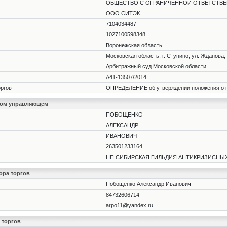
ОБЩЕСТВО С ОГРАНИЧЕННОЙ ОТВЕТСТВ
ООО СИТЭК
7104034487
1027100598348
Воронежская область
Московская область, г. Ступино, ул. Жданова, 
Арбитражный суд Московской области
А41-13507/2014
оргов
ОПРЕДЕЛЕНИЕ об утверждении положения о про
ном управляющем
ПОБОЩЕНКО
АЛЕКСАНДР
ИВАНОВИЧ
263501233164
НП СИБИРСКАЯ ГИЛЬДИЯ АНТИКРИЗИСНЫ
ора торгов
Побощенко Александр Иванович
84732606714
arpo11@yandex.ru
 торгов