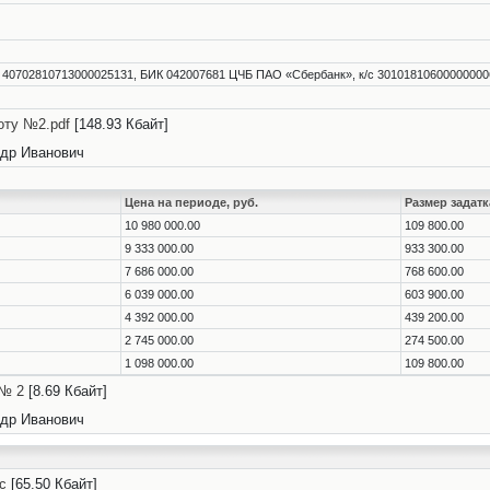
 40702810713000025131, БИК 042007681 ЦЧБ ПАО «Сбербанк», к/с 30101810600000000
оту №2.pdf
[148.93 Кбайт]
др Иванович
Цена на периоде, руб.
Размер задатк
10 980 000.00
109 800.00
9 333 000.00
933 300.00
7 686 000.00
768 600.00
6 039 000.00
603 900.00
4 392 000.00
439 200.00
2 745 000.00
274 500.00
1 098 000.00
109 800.00
 № 2
[8.69 Кбайт]
др Иванович
c
[65.50 Кбайт]