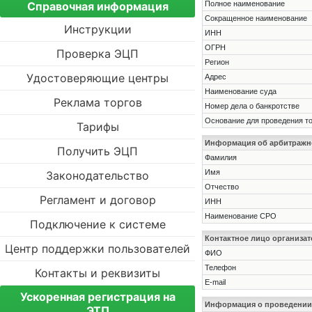
Справочная информация
Полное наименование
Сокращенное наименование
Инструкции
ИНН
ОГРН
Проверка ЭЦП
Регион
Удостоверяющие центры
Адрес
Наименование суда
Реклама торгов
Номер дела о банкротстве
Основание для проведения т
Тарифы
Информация об арбитраж
Получить ЭЦП
Фамилия
Имя
Законодательство
Отчество
Регламент и договор
ИНН
Наименование СРО
Подключение к системе
Контактное лицо организат
Центр поддержки пользователей
ФИО
Телефон
Контакты и реквизиты
E-mail
Ускоренная регистрация на
Информация о проведении
ЭТП