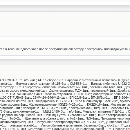
тся в течение одного часа после поступления оператору электронной площадки указан
-30, 2001–1шт., н/о-2шт.; АТС в сборе-1шт.; Барабаны: питательный лопастной (ПДУ)-
 глины-1шт.; Бегуны смесительные: М-115–3шт., СМ-568–1шт.; Вальцы гибочные U-222 
нтегратору-1шт.; Генераторы: сигналов низкочастотный-1шт., постоянного тока-1шт.; Де
ка (мокрого смешивания)-1шт.; Дезинтеграторы: ПДУ-1шт., трехрядный-1шт.; Дробилки
 -1шт.; СМ-741 щековая-4шт.; Железо отделитель П-100–1шт.; Инверторные аппараты 
/100 CT FUBAG-1шт., 2ВМЧ-24–24/9М11–1шт., ВП-20/8–1шт., ВП-20/8м-1шт., ВПЗ-20/9–
рорезиненной лентой-1шт.; Кондиционеры: LG S12LHP Neo внешн/внутр. Блок-2шт., Муль
, Кран укосина-1шт.; Железнодорожные: КЖДЭ-4–25м-1шт., КЖДЭ-16–1шт.; Мостовые: э
о помола-2шт.; Лебедки: МТ М-3,2 3,2 тн-1шт., электрическая (ПДУ)-1шт.; Лесорама Р
З-3 шт., двухкамерная-1шт., МШЦ 1459- 3шт., н/о-1шт.; Мешалки: питатель ПДУ-2шт., 
 радиально поршневой-1шт.; Ножницы устан.Гильотинные-1шт.; Печи: электрокамерна
–1шт., №3–2шт.; Шахтные для обжига шамота: №1 -1шт., №3–1шт.; Пилорама лесопиль
ачающийся(шамот)-1шт.; Погрузчики: электропогрузчик ЭХ 717 33 -3шт., универсальны
1шт., электрический-1шт.; Автомобильные дизельные: Баланкар-3шт.; н/о-1 шт.; Подста
р. КТП-160–6–1шт., мачтовая-1шт.; Подъемник вышка гидравлический-1шт.; Пресса: са