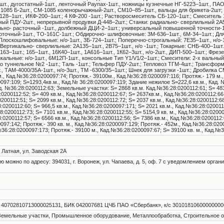
т., дугостатный-1шт., ленточный Раупах-1шт., ножницы кузнечные НГ-5223–1шт., ПАО
-1085 Б-2шт., СМ-1085 коленорычажный-2шт., СМ10–85–1шт., вальцы для брикета-2шт;
.128–1шт., ИКФ-200–1шт.; 4 КФ-200 -1шт.; Растворосмеситель СБ-120–1шт.; Смеситель 
ый ПДУ-2шт., непрерывной продувки Д-448–2шт.; Станки: радиально- сверлильный 2А
ьно- расточный -1шт., долбежный ДЦИ-2–1шт.; универсальный повышенной точности-1ш
оточный-1шт., ТО-161С-1шт.; Обдирочно- шлифовочные: 3М-636–1шт., 6М-34–1шт.; Для
 Плоскошлифовальные: н/о-1шт., 3Б-724–1шт.; Поперечно-строгальный: 7Е35–1шт., н/о
; Вертикально- сверлильные: 2А135–1шт., 2В75–1шт., н/о -1шт.; Токарные: СНБ-400–1шт
 163–1шт.; 165–1шт., 16К40–1шт., 1А616–1шт., 1К62–3шт., н/о-2шт., ДИП-500–1шт.; Фре
икальные: н/о-1шт., 6М12П-1шт., консольные Тип Y1/V1/2–1шт.; Смесители: 2-х вальный
ло туннельное №2 -1шт.; Таль -1шт.; Тельфер ПДУ-2шт.; Тепловоз ТГМ-4шт.; Трансфор
 ТАМ-4000/35А-1шт., н/о-3шт., ТМ -6300/35–1шт.; Шнек для загрузки -1шт.; Дробилка С
 Кад.№36:28:0200097:74; Протяж.- 39100м., Кад.№36:28:0200097:116; Протяж.- 179 м.,
097:109; S=1293,4кв.м., Кад.№ 36:28:0200097:119; Здание нежилое S=222,6 кв.м., Кад. 
д. №36:28:0200112:63; Земельные участки: S= 2868 кв.м. Кад.№36:28:0200112:61; S= 483 
0200112:52; S= 409 кв.м., Кад.№36:28:0200112:67; S= 2637кв.м., Кад.№36:28:0200112:66;
200112:51; S= 2099 кв.м., Кад.№36:28:0200112:72; S= 2037 кв.м., Кад.№36:28:0200112:68;
0200112:60; S= 966,5 кв.м., Кад.№36:28:0200097:171; S= 2021 кв.м., Кад.№36:28:0200112:
:0200112:73; S= 7101 кв.м., Кад.№36:28:0200112:55; S= 5154,9 кв. м., Кад.№36:28:02000
8:0200112:57; S= 6566 кв.м., Кад.№36:28:0200112:56; S= 7386 кв.м., Кад.№36:28:02001
097:142; Протяж.- 390 кв. м., Кад.№36:28:0200097:129; Протяж.- 452м., Кад.№36:28:020
36:28:0200097:173; Протяж.- 39100 м., Кад.№36:28:0200097:67; S= 39100 кв. м., Кад.№3
 Латная, ул. Заводская 2А
можно по адресу: 394031, г. Воронеж, ул. Чапаева, д. 5, оф. 7 с уведомлением органи
 40702810713000025131, БИК 042007681 ЦЧБ ПАО «Сбербанк», к/с 30101810600000000
, Земельные участки, Промышленное оборудование, Металлообработка, Строительное 