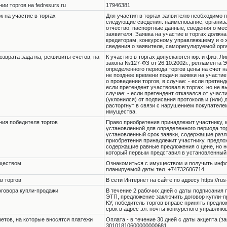
и торгов на fedresurs.ru
17946381
 на участие в торгах
Для участия в торгах заявителю необходимо п
следующие сведения: наименование, организа
отчество, паспортные данные, сведения о мес
заявителя. Заявка на участие в торгах должн
кредиторам, конкурсному управляющему и о х
сведения о заявителе, саморегулируемой ор
озврата задатка, реквизиты счетов, на
К участию в торгах допускаются юр. и физ. Л
закона №127-ФЗ от 26.10.2002г., регламента 
определенного периода торгов цены на счет 
не позднее времени подачи заявки на участие
о проведении торгов, в случае: - если претенд
если претендент участвовал в торгах, но не в
случае: - если претендент отказался от участ
(уклонился) от подписания протокола и (или)
расторгнут в связи с нарушением покупателе
имущества.
ния победителя торгов
Право приобретения принадлежит участнику, 
установленной для определенного периода тор
установленный срок заявки, содержащие разл
приобретения принадлежит участнику, предло
содержащие равные предложения о цене, но н
который первым представил в установленный 
уществом
Ознакомиться с имуществом и получить информ
планируемой даты тел. +74732606714
в торгов
В сети Интернет на сайте по адресу https://rus
оговора купли-продажи
В течение 2 рабочих дней с даты подписания 
ЭТП, предложение заключить договор купли-п
КУ, победитель торгов вправе принять предло
срок в адрес эл. почты конкурсного управляю
четов, на которые вносятся платежи
Оплата - в течение 30 дней с даты акцепта 
30101810600000000681.