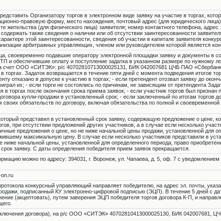
редставить Организатору торгов в электронном виде заявку на участие в торгах, кото
ционно-правовую форму, место нахождения, почтовый адрес (для юридического лица)
те жительства (для физического лица) заявителя; номер контактного телефона, адрес
а содержать также сведения о наличии или об отсутствии заинтересованности заявител
арактере этой заинтересованности, сведения об участии в капитале заявителя конкур
ганизации арбитражных управляющих, членом или руководителем которой является ко
ица, своевременно подавшие оператору электронной площадки заявку и документы в соот
ЭТП и обеспечившие оплату и поступление задатка в указанном размере по нужному ло
на счет ООО «СИТЭК»: р/с 40702810713000025131, БИК 042007681 ЦЧБ ПАО «Сбербанк»
 в торгах. Задаток возвращается в течение пяти дней с момента подведения итогов то
енту отказано в допуске к участию в торгах; - если претендент отозвал заявку до оконч
ыиграл их; - если торги не состоялись по причинам, не зависящим от претендента Зад
ия в торгах после окончания срока приема заявок; - если участник торгов был признан 
 договора купли-продажи в установленный срок; - если заключенный по итогам торгов д
м своих обязательств по договору, включая обязательства по полной и своевременной
который представил в установленный срок заявку, содержащую предложение о цене, ко
гов, при отсутствии предложений других участников, а в случае если несколько участ
ичные предложения о цене, но не ниже начальной цены продажи, установленной для о
жившему максимальную цену. В случае если несколько участников представили в уста
е ниже начальной цены, установленной для определенного периода, право приобретен
срок заявку. С даты определения победителя прием заявок прекращается.
ацию можно по адресу: 394031, г. Воронеж, ул. Чапаева, д. 5, оф. 7 с уведомлением 
-on.ru
протокола конкурсный управляющий направляет победителю, на адрес эл. почты, указ
родажи, подписанный КУ электронно-цифровой подписью (ЭЦП). В течение 5 дней с д
жение (акцептовать), путем заверения ЭЦП победителя торгов договора К-П, и направ
щего.
(заключения договора), на р/с ООО «СИТЭК» 40702810413000025130, БИК 042007681, ЦЧ