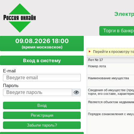
Элект
Торги в банкр
09.08.2026 18:00
(время московское)
Перейти к просмотру т
Вход в систему
Лот № 17
Номер лота
E-mail
Наименование имущества
Пароль
Cведения об имуществе (пре
торги, его составе, характер
Является объектом недвижи
Порядок ознакомления с им
Регистрация
Забыли пароль?