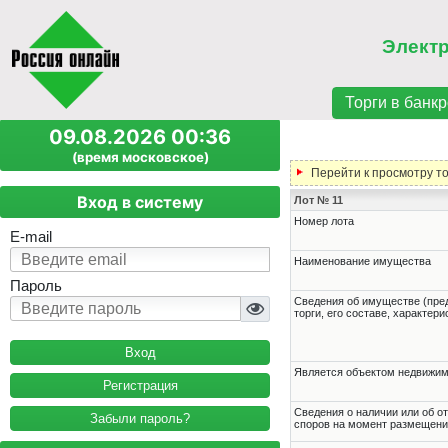
Элект
Торги в банкр
09.08.2026 00:36
(время московское)
Перейти к просмотру т
Вход в систему
Лот № 11
Номер лота
E-mail
Наименование имущества
Пароль
Cведения об имуществе (пре
торги, его составе, характер
Является объектом недвижи
Регистрация
Cведения о наличии или об о
Забыли пароль?
споров на момент размещени