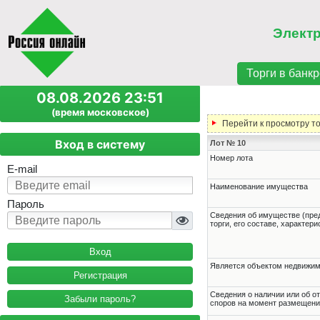
Элект
Торги в банкр
08.08.2026 23:51
(время московское)
Перейти к просмотру т
Вход в систему
Лот № 10
Номер лота
E-mail
Наименование имущества
Пароль
Cведения об имуществе (пре
торги, его составе, характер
Является объектом недвижи
Регистрация
Cведения о наличии или об о
Забыли пароль?
споров на момент размещени