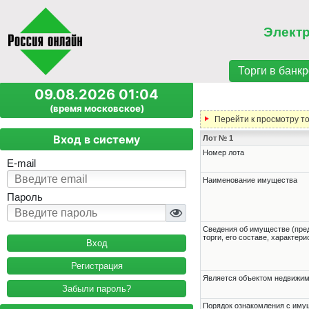
Элект
Торги в банкр
09.08.2026 01:04
(время московское)
Перейти к просмотру т
Вход в систему
Лот № 1
Номер лота
E-mail
Наименование имущества
Пароль
Cведения об имуществе (пре
торги, его составе, характер
Регистрация
Является объектом недвижи
Забыли пароль?
Порядок ознакомления с им