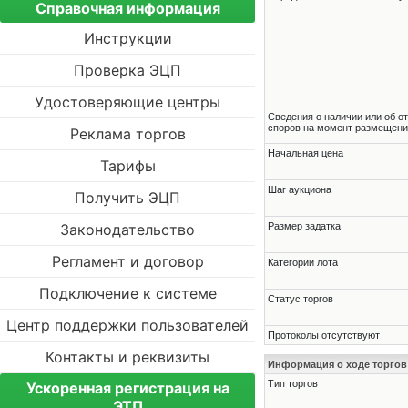
Справочная информация
Инструкции
Проверка ЭЦП
Удостоверяющие центры
Cведения о наличии или об о
споров на момент размещени
Реклама торгов
Начальная цена
Тарифы
Шаг аукциона
Получить ЭЦП
Законодательство
Размер задатка
Регламент и договор
Категории лота
Подключение к системе
Статус торгов
Центр поддержки пользователей
Протоколы отсутствуют
Контакты и реквизиты
Информация о ходе торгов
Тип торгов
Ускоренная регистрация на
ЭТП