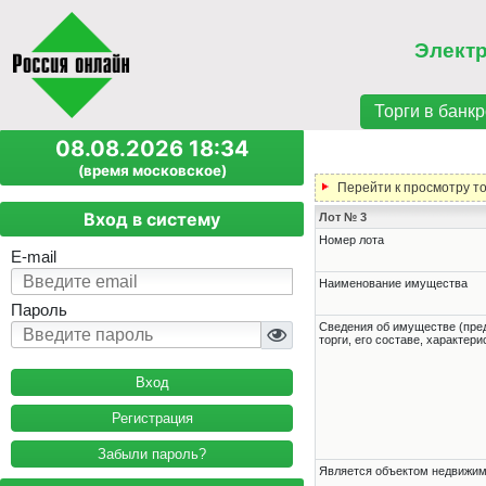
Элект
Торги в банкр
08.08.2026 18:34
(время московское)
Перейти к просмотру т
Вход в систему
Лот № 3
Номер лота
E-mail
Наименование имущества
Пароль
Cведения об имуществе (пре
торги, его составе, характер
Регистрация
Забыли пароль?
Является объектом недвижи