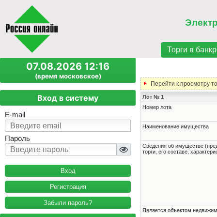
Элект
Торги в банкр
07.08.2026 12:16
(время московское)
Перейти к просмотру т
Вход в систему
Лот № 1
Номер лота
E-mail
Наименование имущества
Пароль
Cведения об имуществе (пре
торги, его составе, характер
Регистрация
Забыли пароль?
Является объектом недвижи