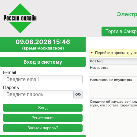
Элект
Торги в банкр
09.08.2026 15:46
(время московское)
Перейти к просмотру т
Вход в систему
Лот № 5
Номер лота
E-mail
Наименование имущества
Пароль
Cведения об имуществе (пре
торги, его составе, характер
Регистрация
Забыли пароль?