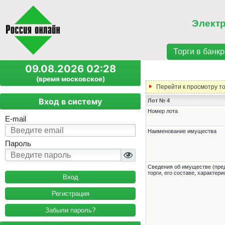
Элект
Торги в банкр
09.08.2026 02:28
(время московское)
Перейти к просмотру т
Вход в систему
Лот № 4
Номер лота
E-mail
Наименование имущества
Пароль
Cведения об имуществе (пре
торги, его составе, характер
Регистрация
Забыли пароль?