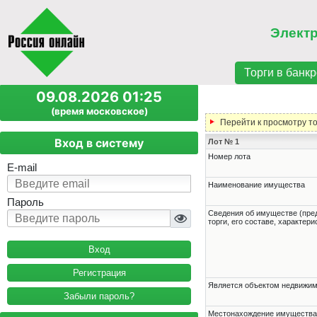
Элект
Торги в банкр
09.08.2026 01:25
(время московское)
Перейти к просмотру т
Вход в систему
Лот № 1
Номер лота
E-mail
Наименование имущества
Пароль
Cведения об имуществе (пре
торги, его составе, характер
Регистрация
Является объектом недвижи
Забыли пароль?
Местонахождение имущества