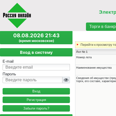
Элект
Торги в банкр
08.08.2026 21:43
(время московское)
Перейти к просмотру т
Вход в систему
Лот № 1
Номер лота
E-mail
Наименование имущества
Пароль
Cведения об имуществе (пре
торги, его составе, характер
Регистрация
Забыли пароль?