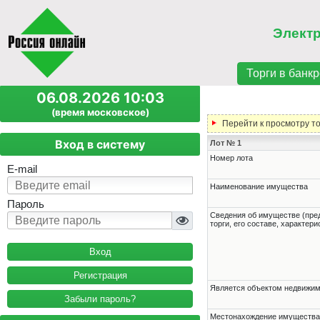
Элект
Торги в банкр
06.08.2026 10:03
(время московское)
Перейти к просмотру т
Вход в систему
Лот № 1
Номер лота
E-mail
Наименование имущества
Пароль
Cведения об имуществе (пре
торги, его составе, характер
Регистрация
Является объектом недвижи
Забыли пароль?
Местонахождение имущества