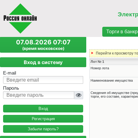
Элект
Торги в банкр
07.08.2026 07:07
(время московское)
Перейти к просмотру т
Вход в систему
Лот № 1
Номер лота
E-mail
Наименование имущества
Пароль
Cведения об имуществе (пре
торги, его составе, характер
Регистрация
Забыли пароль?