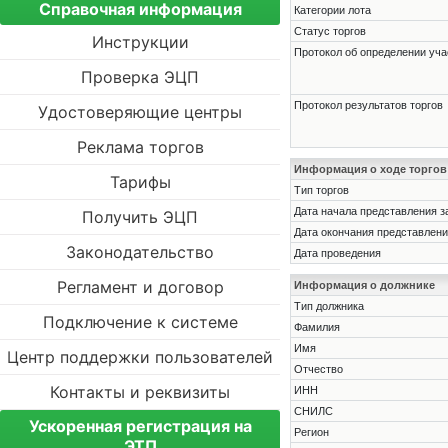
Справочная информация
Категории лота
Статус торгов
Инструкции
Протокол об определении уча
Проверка ЭЦП
Протокол результатов торгов
Удостоверяющие центры
Реклама торгов
Информация о ходе торгов
Тарифы
Тип торгов
Дата начала представления з
Получить ЭЦП
Дата окончания представлени
Законодательство
Дата проведения
Регламент и договор
Информация о должнике
Тип должника
Подключение к системе
Фамилия
Имя
Центр поддержки пользователей
Отчество
Контакты и реквизиты
ИНН
СНИЛС
Ускоренная регистрация на
Регион
ЭТП