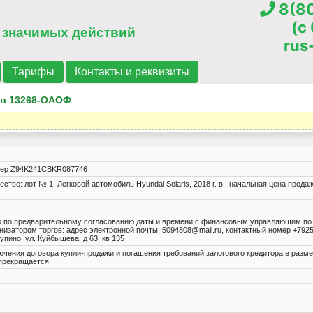
8(80
(c
 значимых действий
rus
Тарифы
Контакты и реквизиты
ов 13268-ОАОФ
 номер Z94K241CBKR087746
о: лот № 1: Легковой автомобиль Hyundai Solaris, 2018 г. в., начальная цена продаж
о по предварительному согласованию даты и времени с финансовым управляющим по 
низатором торгов: адрес электронной почты: 5094808@mail.ru, контактный номер +792
упино, ул. Куйбышева, д 63, кв 135
лючения договора купли-продажи и погашения требований залогового кредитора в раз
 прекращается.