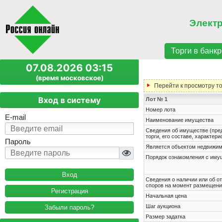
Элект
Торги в банкр
07.08.2026 03:15
(время московское)
Перейти к просмотру т
Вход в систему
Лот № 1
Номер лота
E-mail
Наименование имущества
Cведения об имуществе (пре
торги, его составе, характер
Пароль
Является объектом недвижи
Порядок ознакомления с им
Cведения о наличии или об о
споров на момент размещени
Регистрация
Начальная цена
Шаг аукциона
Забыли пароль?
Размер задатка