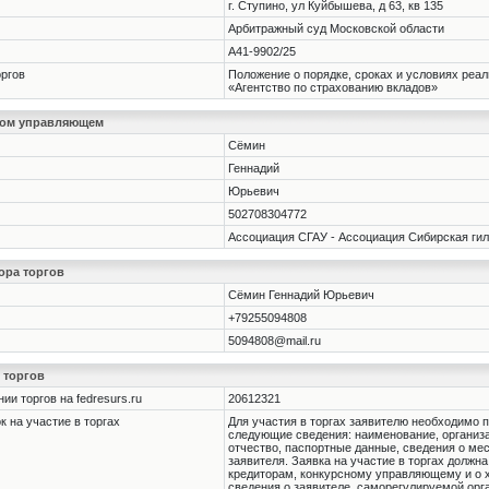
г. Ступино, ул Куйбышева, д 63, кв 135
Арбитражный суд Московской области
А41-9902/25
оргов
Положение о порядке, сроках и условиях ре
«Агентство по страхованию вкладов»
ном управляющем
Сёмин
Геннадий
Юрьевич
502708304772
Ассоциация СГАУ - Ассоциация Сибирская ги
ора торгов
Сёмин Геннадий Юрьевич
+79255094808
5094808@mail.ru
 торгов
и торгов на fedresurs.ru
20612321
 на участие в торгах
Для участия в торгах заявителю необходимо п
следующие сведения: наименование, организа
отчество, паспортные данные, сведения о мес
заявителя. Заявка на участие в торгах должн
кредиторам, конкурсному управляющему и о х
сведения о заявителе, саморегулируемой ор