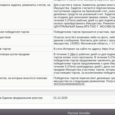
озврата задатка, реквизиты счетов, на
Для участия в торгах Заявитель должен внест
Имущества. Задаток считается перечисленны
поступление задатка на банковский счет, ука
денежных средств на указанный счет. Задаток
не позднее дня окончания приема заявок. Су
течение 5 (Пяти) рабочих дней со дня подпис
оплаты приобретаемого Имущества. Реквизит
ЦЕНТРАЛЬНЫЙ Банка ВТБ ПАО Г. МОСКВА БИК
ния победителя торгов
Победителем торгов признается участник, пр
уществом
Осмотр лота №1 возможен либо по фото, либ
данном сообщении. Контакты для связи с орга
имущества: 142803, Московская область, г. Ст
в торгов
В сети Интернет на сайте по адресу https://rus
оговора купли-продажи
В течение 2 (Двух) рабочих дней со дня под
торгов копию этого протокола. В течение 5 
победителю торгов предложение заключить до
победителем торгов предложением о цене Иму
течение 5 (Пяти) календарных дней с даты п
продажи Имущества участнику торгов, которы
участниками торгов, за исключением победите
четов, на которые вносятся платежи
Победитель торгов перечисляет денежные сре
имущества по следующим реквизитам: Получа
30101810400000000225.
 в Едином федеральном реестре
01.12.2025
Руссиа Онлайн