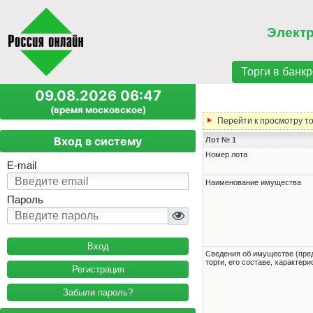
Элект
Торги в банкр
09.08.2026 06:47
(время московское)
Перейти к просмотру т
Вход в систему
Лот № 1
Номер лота
E-mail
Наименование имущества
Пароль
Cведения об имуществе (пре
торги, его составе, характер
Регистрация
Забыли пароль?