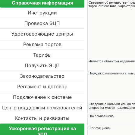
Справочная информация
Cведения об имуществе (пре
торги, его составе, характер
Инструкции
Проверка ЭЦП
Удостоверяющие центры
Реклама торгов
Тарифы
Является объектом недвижи
Получить ЭЦП
Порядок ознакомления с им
Законодательство
Регламент и договор
Подключение к системе
Cведения о наличии или об о
Центр поддержки пользователей
споров на момент размещени
Начальная цена
Контакты и реквизиты
Ускоренная регистрация на
Шаг аукциона
ЭТП