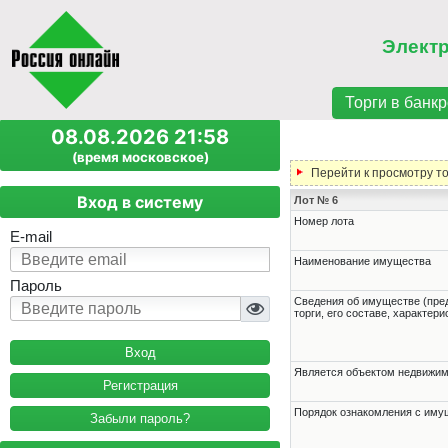
Элект
Торги в банкр
08.08.2026 21:58
(время московское)
Перейти к просмотру т
Вход в систему
Лот № 6
Номер лота
E-mail
Наименование имущества
Пароль
Cведения об имуществе (пре
торги, его составе, характер
Является объектом недвижи
Регистрация
Порядок ознакомления с им
Забыли пароль?